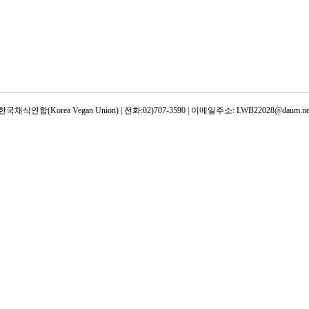
한국채식연합(Korea Vegan Union) | 전화:02)707-3590 | 이메일주소: LWB22028@daum.ne