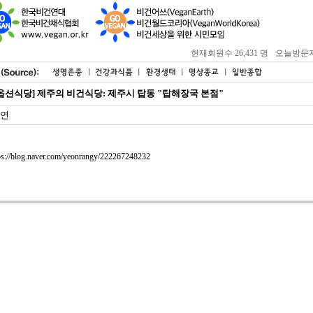
현재회원수 26,431 명
오늘방문자 : 
옵션식당] 제주의 비건식당: 제주시 탑동 "탑해장국 본점"
연
ps://blog.naver.com/yeonrangy/222267248232