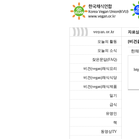
[비건
오늘의 활동
오늘의 소식
한채
잦은문답(FAQ)
비건(vegan)채식요리
htt
비건(vegan)채식식당
비건(vegan)채식제품
일기
급식
유명인
책
동영상TV