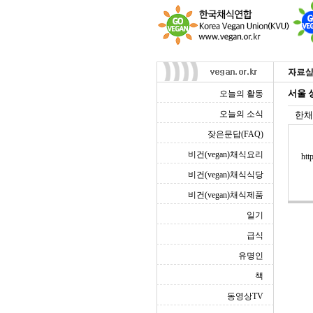
서울 
오늘의 활동
오늘의 소식
한채
잦은문답(FAQ)
비건(vegan)채식요리
htt
비건(vegan)채식식당
비건(vegan)채식제품
일기
급식
유명인
책
동영상TV