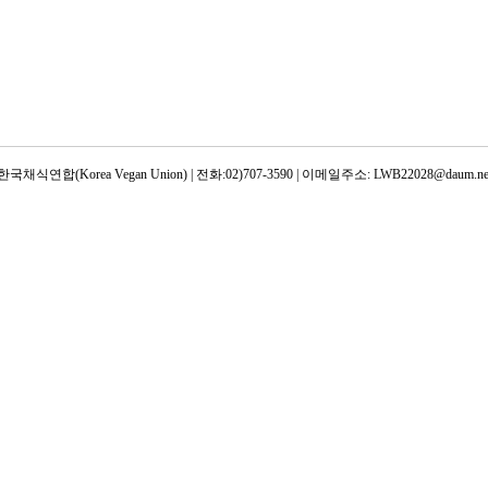
한국채식연합(Korea Vegan Union) | 전화:02)707-3590 | 이메일주소: LWB22028@daum.ne