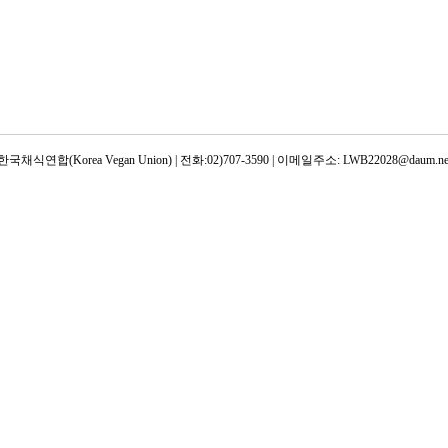
한국채식연합(Korea Vegan Union) | 전화:02)707-3590 | 이메일주소: LWB22028@daum.ne