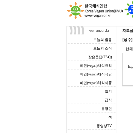
[성수
오늘의 활동
오늘의 소식
한채
잦은문답(FAQ)
비건(vegan)채식요리
htt
비건(vegan)채식식당
비건(vegan)채식제품
일기
급식
유명인
책
동영상TV