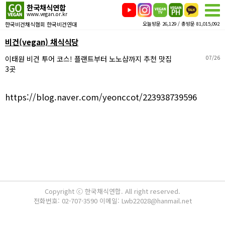
한국채식연합
www.vegan.or.kr
한국비건채식협회 한국비건연대
오늘방문 26,129 / 총방문 81,015,092
비건(vegan) 채식식당
이태원 비건 투어 코스! 플랜트부터 노노샵까지 추천 맛집
07/26
3곳
https://blog.naver.com/yeonccot/223938739596
Copyright ⓒ 한국채식연합. All right reserved.
전화번호: 02-707-3590 이메일: Lwb22028@hanmail.net