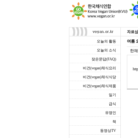
여름 요
오늘의 활동
오늘의 소식
한채
잦은문답(FAQ)
비건(vegan)채식요리
htt
비건(vegan)채식식당
비건(vegan)채식제품
일기
급식
유명인
책
동영상TV