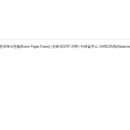
한국채식연합(Korea Vegan Union) | 전화:02)707-3590 | 이메일주소: LWB22028@daum.ne