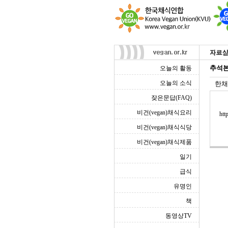
추석본
오늘의 활동
오늘의 소식
한채
잦은문답(FAQ)
비건(vegan)채식요리
htt
비건(vegan)채식식당
비건(vegan)채식제품
일기
급식
유명인
책
동영상TV