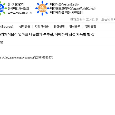
현재회원수 26,431 명
오늘방문자 : 
가채식음식 엄마표 나물밥과 부추전, 식혜까지 정성 가득한 한 상
연
ps://blog.naver.com/yeonccot/224040181476