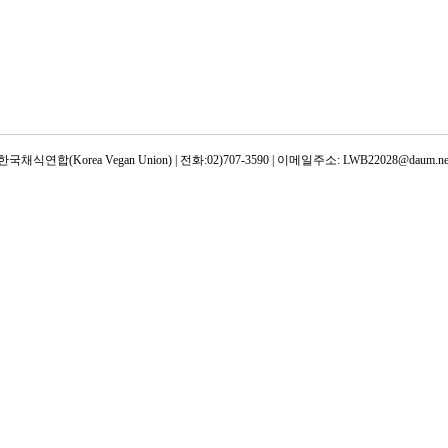
한국채식연합(Korea Vegan Union) | 전화:02)707-3590 | 이메일주소: LWB22028@daum.ne