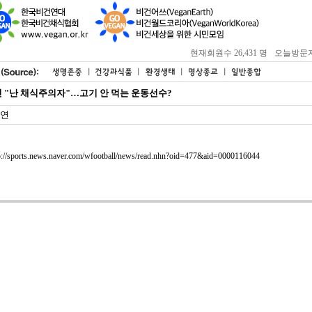
현재회원수 26,431 명
오늘방문자 : 
 "난 채식주의자"…고기 안 먹는 운동선수?
연
p://sports.news.naver.com/wfootball/news/read.nhn?oid=477&aid=0000116044