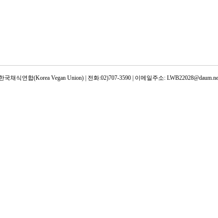
한국채식연합(Korea Vegan Union) | 전화:02)707-3590 | 이메일주소: LWB22028@daum.ne