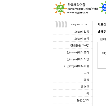
벨레린
오늘의 활동
오늘의 소식
한채
잦은문답(FAQ)
비건(vegan)채식요리
htt
비건(vegan)채식식당
비건(vegan)채식제품
일기
급식
유명인
책
동영상TV