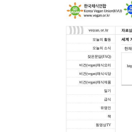
세계 
오늘의 활동
오늘의 소식
한채
잦은문답(FAQ)
비건(vegan)채식요리
htt
비건(vegan)채식식당
비건(vegan)채식제품
일기
급식
유명인
책
동영상TV