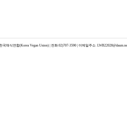
한국채식연합(Korea Vegan Union) | 전화:02)707-3590 | 이메일주소: LWB22028@daum.ne