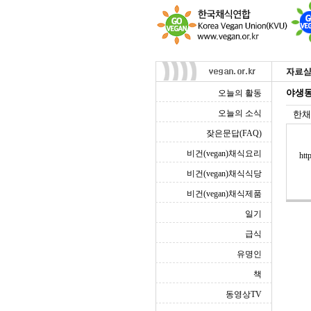
야생동
오늘의 활동
오늘의 소식
한채
잦은문답(FAQ)
비건(vegan)채식요리
htt
비건(vegan)채식식당
비건(vegan)채식제품
일기
급식
유명인
책
동영상TV