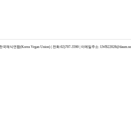
한국채식연합(Korea Vegan Union) | 전화:02)707-3590 | 이메일주소: LWB22028@daum.ne