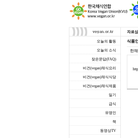
식품안
오늘의 활동
오늘의 소식
한채
잦은문답(FAQ)
비건(vegan)채식요리
htt
비건(vegan)채식식당
비건(vegan)채식제품
일기
급식
유명인
책
동영상TV