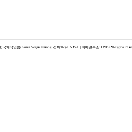
한국채식연합(Korea Vegan Union) | 전화:02)707-3590 | 이메일주소: LWB22028@daum.ne