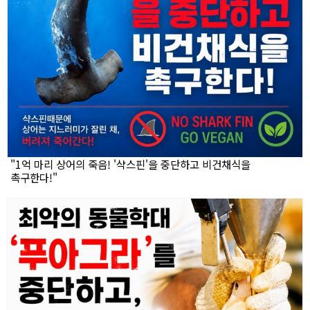
"1억 마리 상어의 죽음! '샥스핀'을 중단하고 비건채식을
촉구한다!"