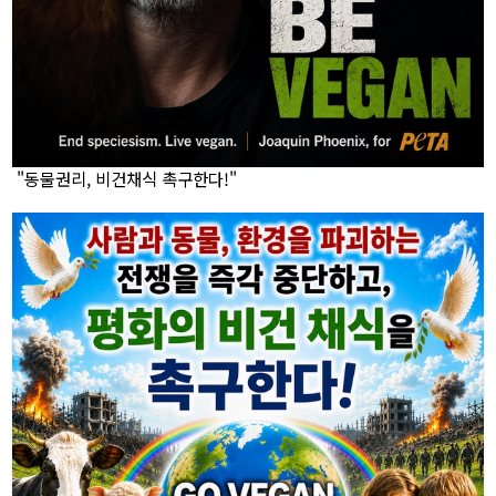
"동물권리, 비건채식 촉구한다!"