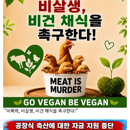
"비폭력, 비살생, 비건 채식을 촉구한다!"