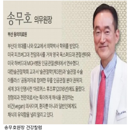
송무호원장 건강칼럼