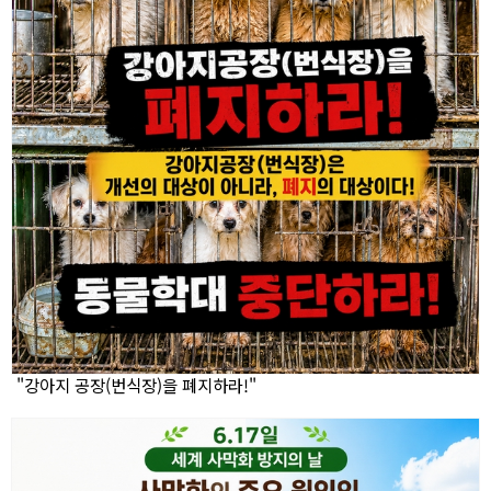
"강아지 공장(번식장)을 폐지하라!"