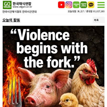
한국채식연합
www.vegan.or.kr
한국비건채식협회 한국비건연대
오늘방문 38,217 / 총방문 81,027,180
오늘의 활동
목록