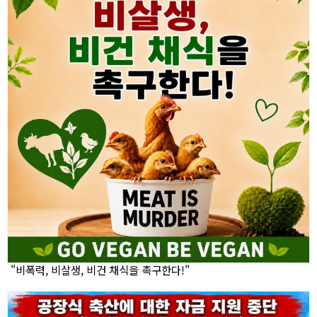
"비폭력, 비살생, 비건 채식을 촉구한다!"