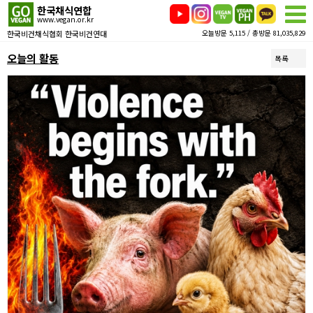
한국채식연합
www.vegan.or.kr
한국비건채식협회 한국비건연대
오늘방문 5,115 / 총방문 81,035,829
오늘의 활동
목록