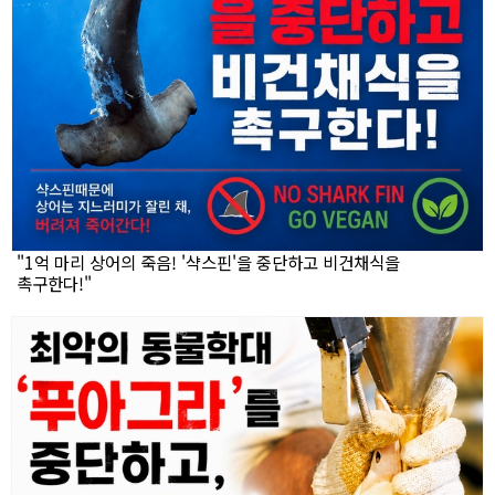
"1억 마리 상어의 죽음! '샥스핀'을 중단하고 비건채식을
촉구한다!"