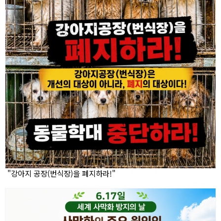
"강아지 공장(번식장)을 폐지하라!"