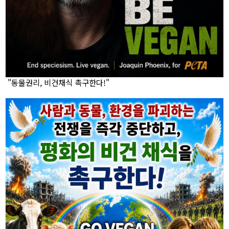
"동물권리, 비건채식 촉구한다!"