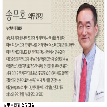
송무호원장 건강칼럼