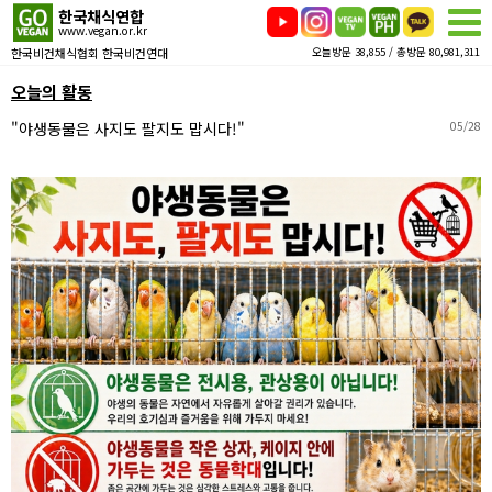
한국채식연합
www.vegan.or.kr
한국비건채식협회 한국비건연대
오늘방문 38,855 / 총방문 80,981,311
오늘의 활동
"야생동물은 사지도 팔지도 맙시다!"
05/28