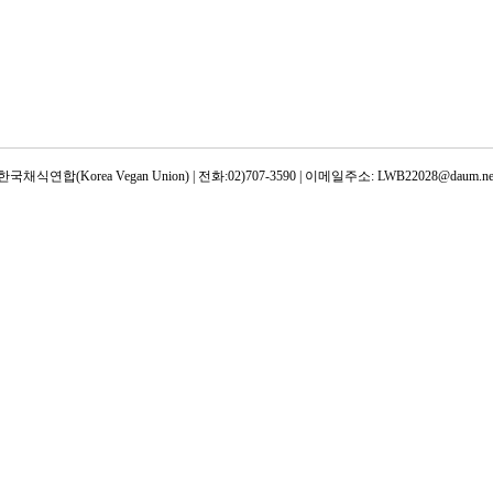
한국채식연합(Korea Vegan Union) | 전화:02)707-3590 | 이메일주소: LWB22028@daum.ne