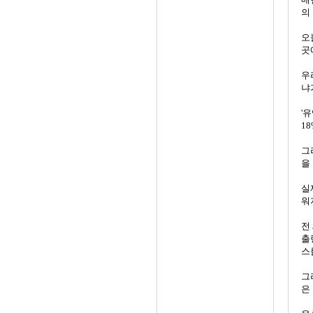
의
오
곳
우
냐
'
1
그
을
실
워
전
출
스
그
은 