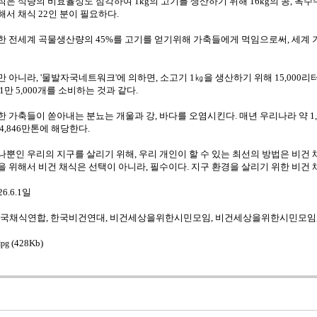
식은 식량의 비효율성도 심각하여 1kg의 고기를 생산하기 위해 16kg의 콩, 옥수
해서 채식 22인 분이 필요하다.
한 전세계 곡물생산량의 45%를 고기를 얻기위해 가축들에게 먹임으로써, 세계 
만 아니라, '물발자국네트워크'에 의하면, 소고기 1㎏을 생산하기 위해 15,000리
 1만 5,000개를 소비하는 것과 같다.
한 가축들이 쏟아내는 분뇨는 개울과 강, 바다를 오염시킨다. 매년 우리나라 약 1,
 4,846만톤에 해당한다.
나뿐인 우리의 지구를 살리기 위해, 우리 개인이 할 수 있는 최선의 방법은 비건 
을 위해서 비건 채식은 선택이 아니라, 필수이다. 지구 환경을 살리기 위한 비건
26.6.1일
한국채식연합, 한국비건연대, 비건세상을위한시민모임, 비건세상을위한시민모임,
(428Kb)
jpg