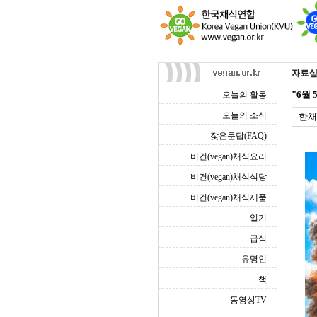
"6월 
오늘의 활동
오늘의 소식
한채
잦은문답(FAQ)
비건(vegan)채식요리
비건(vegan)채식식당
비건(vegan)채식제품
일기
급식
유명인
책
동영상TV