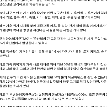
 중요성을 생각해보고 되돌아보는 날이다.
늘날 지구는 탄소 가스 배출 증가로 인한 지구온난화, 기후변화, 기후위기에 처해 
에서 가뭄, 홍수, 혹서, 혹한, 기아, 질병, 재해, 멸종, 수몰 등을 일으키고 있다.
리는 기후 위기 시대를 맞아 대중교통 이용, 물 절약, 전기 절약 등을 이야기하지
가 환경에 막대한 영향을 끼친다는 사실을 아는 사람은 거의 없다.
유엔식량농업기구'(FAO)는 '축산업의 긴 그림자'라는 보고서에서 전 세계 온실가
8%가 축산업에서 발생한다고 밝혔다.
리고 축산업이 기후위기를 비롯해 생물다양성 파괴, 대기오염, 토지 황폐화, 숲 파
 밝혔다.
제로 가축 방목지와 가축 사료 재배를 위해 지난 50년간 전세계 열대우림의 절반이
지고 사라졌다. 그리고 매년 한반도 남한 면적의 열대우림이 축산업때문에 불태
 세계 인구가 비건 채식을 실천하면 매년 80억 톤의 이산화탄소를 줄일 수 있는데
량의 22%에 가까운 양이다. 영국에서 일주일에 하루 고기를 먹지 않는다면, 자동
를 없애는 효과가 있다.
리고 '기후변화행동연구소'는 설렁탕의 온실가스 배출량(㎏CO2eq. 모든 종류의 
10.01로, 콩나물국(0.12)보다 약 100배 가량 많은 것으로 밝혔다.