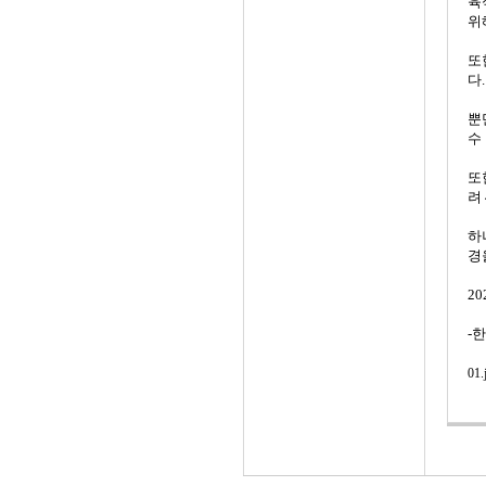
육
위
또
다.
뿐
수
또
려
하
경
20
-
01.