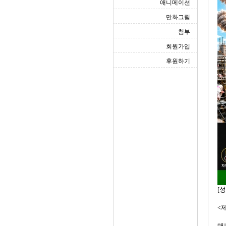
애니메이션
만화그림
첨부
회원가입
후원하기
[
<제
매년