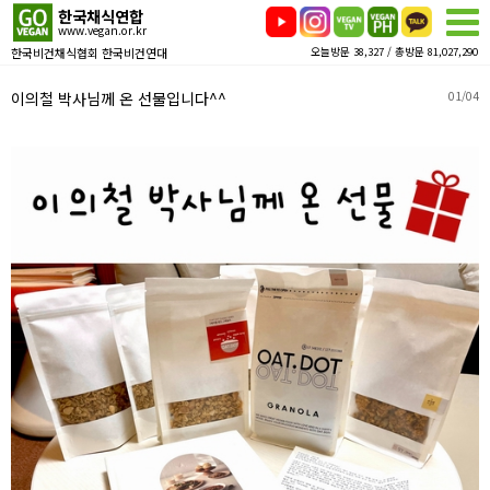
한국채식연합
www.vegan.or.kr
한국비건채식협회 한국비건연대
오늘방문 38,327 / 총방문 81,027,290
이의철 박사님께 온 선물입니다^^
01/04