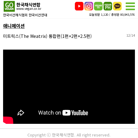
한국채식연합
www.vegan.or.kr
한국비건채식협회 한국비건연대
오늘방문 1,120 / 총방문 80,943,576
애니메이션
미트릭스(The Meatrix) 통합편(1편+2편+2.5편)
12/14
Copyright ⓒ 한국채식연합. All right reserved.