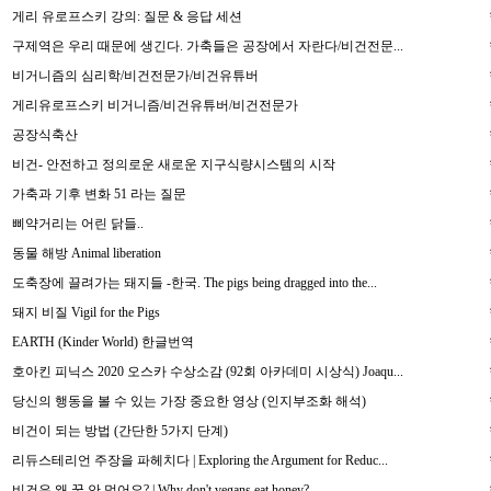
게리 유로프스키 강의: 질문 & 응답 세션
구제역은 우리 때문에 생긴다. 가축들은 공장에서 자란다/비건전문...
비거니즘의 심리학/비건전문가/비건유튜버
게리유로프스키 비거니즘/비건유튜버/비건전문가
공장식축산
비건- 안전하고 정의로운 새로운 지구식량시스템의 시작
가축과 기후 변화 51 라는 질문
삐약거리는 어린 닭들..
동물 해방 Animal liberation
도축장에 끌려가는 돼지들 -한국. The pigs being dragged into the...
돼지 비질 Vigil for the Pigs
EARTH (Kinder World) 한글번역
호아킨 피닉스 2020 오스카 수상소감 (92회 아카데미 시상식) Joaqu...
당신의 행동을 볼 수 있는 가장 중요한 영상 (인지부조화 해석)
비건이 되는 방법 (간단한 5가지 단계)
리듀스테리언 주장을 파헤치다 | Exploring the Argument for Reduc...
비건은 왜 꿀 안 먹어요? | Why don't vegans eat honey?