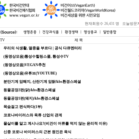
현재회원수 26,431 명
오늘방문자 : 
TV
제 목
우리의 식생활, 멸종을 부르다 | 공식 다큐멘터리
(동영상모음)황성수힐링스쿨, 황성수TV
(동영상모음)VEGAN추천
(동영상모음)유튜브(YOUTUBE)
분만기계 암퇘지, 산란기계 암탉/kbs환경스페셜
동물공장2편(닭)/kbs환경스페셜
동물공장1편(돼지)/kbs환경스페셜
목숨걸고 편식하다(1부)
코로나바이러스와 육류 산업의 관계
물살이를 알고 계시나요?(비건이 어류를 먹지 않는 윤리적 이유)
신종 코로나 바이러스의 근본 원인은 육식