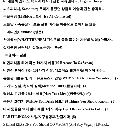
더 게임 체인저스, 육식과 채식에 관한 다큐멘터리,the game change...
씨스피라시, Seaspiracy, 우리가 몰랐던 상업적 어업에 관현 충격적...
동물해방 (LIBERATION - It's All Connected)
오늘날 가축농장의 '표준 관행'이라는 이름으로 벌어지는 일들
도미니언(Dominion)(영문)
왓더헬스(WHAT THE HEALTH, 우리 몸을 죽이는 자본의 밥상)(한글자...
살처분된 산란계의 삶(feat.공장식 축산)
100원짜리 달걀
비건채식을 해야 하는 10가지 이유(10 Reasons To Go Vegan)
비건이 되어야 하는 101가지 이유, 매트릭스-빨간 약을 먹어야 하는...
(5)
동물권리활동가, 게리 유로프스키 강연(WHY VEGAN - Gary Yourofsky...
(5)
고기의 진실, 육식의 실체(Meat the Truth)(한글자막)
(6)
당신의 고기를 만나보세요(Meet Your Meat)(한글자막)
(1)
우유의 28가지 진실(Do You Drink Milk? 28 Things You Should Know...
(1)
바다 동물을 먹지 말아야 할 3가지 이유(Top 3 Reasons Not to Eat ...
(6)
EARTHLINGS/어쓰링/지구생명체/한글자막
5 Ethical REASONS You Should GO VEGAN (And Stay Vegan) | LIVEKI...