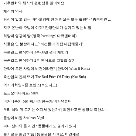
기후변화와 채식의 관련성을 알아봐요
채식의 역사
당신이 알고 있는 바다오염에 관한 진실은 모두 틀렸다 / 충격적인 ...
지구 온난화 주범이 이것? 환경단체가 숨기고 있는 비밀
희망과 영광의 땅 (영국 'earthlings' 다큐멘터리)
식물은 안 불쌍하냐고? 비건들이 직접 대답해줄게!
목숨걸고 편식하다 3부-30일 편식 체험기
목숨걸고 편식하다 2부-편식으로 고혈압 잡기
만약에 모든 사람이 비건이라면? | 만약에 What If Korea
축산업의 진짜 댓가 The Real Price Of Dairy (Kor Sub)
먹거리혁명 - 존 로빈스(북오디오)
포크오버나이프7MIN
비거니즘의 심리학/비건전문가/비건유튜버
우리 식탁 위 고기는 어디서 왔는가? | 외면하고픈 공장식 축산의 ...
물살이 비질 Sea lives Vigil
피터 싱어와 톰 레건 : 동물에게도 권리가 있다.
슬기로운 환경 학습 | 동물권을 지켜요, 비건패션