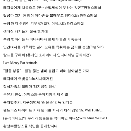
돼지들에게 처음으로 만난 바깥세상이 뜻하는 것은?/환경스페셜
달콤한 고기 한 점이 아마존을 불태우고 있다/KBS환경스페셜
농장 돼지 수명이 겨우 6개월인 이유/KBS환경스페셜
생매장 돼지들의 절규/한겨레
수컷 병아리는 태어나자마자 분쇄기에 갈려 죽는다
인간여자를 가축처럼 길러 모유를 착취하는 끔찍한 농장(Eng Sub)
랄프를 구해줘 (휴메인 소사이어티 인터내셔널 공식버전)
I am Mercy For Animals
“탈출 성공”…펄펄 끓는 냄비 붙잡고 버텨 살아남은 가재
돼지에게 햇빛을/mbc시사매거진
잡식가족의 딜레마 '돼지공장 영상'
우유의 진실, 어미소와 송아지의 강제 이별
종차별주의, 지구생명체 '숀 몬슨' 감독 인터뷰
월드피스 다이어트 저자 윌터틀 박사의 채식 강연/Dr. Will Tuttle'...
(뮤직비디오)왜 우리가 동물들을 먹어야만 하나요Why Must We Eat T...
황성수힐링스쿨 식단을 공개합니다