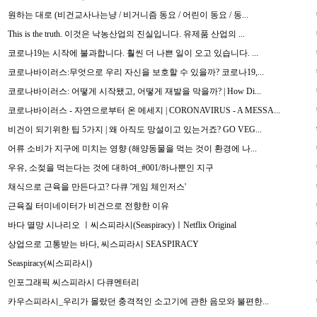
원하는 대로 (비건교사나는냥 / 비거니즘 동요 / 어린이 동요 / 동...
This is the truth. 이것은 낙농산업의 진실입니다. 유제품 산업의 ...
코로나19는 시작에 불과합니다. 훨씬 더 나쁜 일이 오고 있습니다. ...
코로나바이러스:무엇으로 우리 자신을 보호할 수 있을까? 코로나19,...
코로나바이러스: 어떻게 시작됐고, 어떻게 재발을 막을까? | How Di...
코로나바이러스 - 자연으로부터 온 메세지 | CORONAVIRUS - A MESSA...
비건이 되기위한 팁 5가지 | 왜 아직도 망설이고 있는거죠? GO VEG...
어류 소비가 지구에 미치는 영향 (해양동물을 먹는 것이 환경에 나...
우유, 소젖을 먹는다는 것에 대하여_#001/하나뿐인 지구
채식으로 근육을 만든다고? 다큐 '게임 체인저스'
근육질 터미네이터가 비건으로 전향한 이유
바다 멸망 시나리오 ㅣ씨스피라시(Seaspiracy)ㅣNetflix Original
상업으로 고통받는 바다, 씨스피라시 SEASPIRACY
Seaspiracy(씨스피라시)
인포그래픽 씨스피라시 다큐멘터리
카우스피라시_우리가 몰랐던 충격적인 소고기에 관한 음모와 불편한...