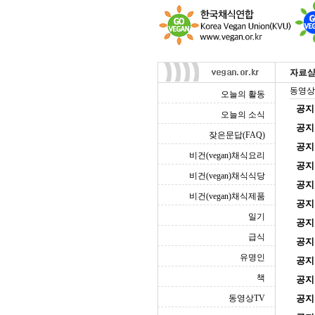
동영상
오늘의 활동
공지
오늘의 소식
공지
잦은문답(FAQ)
공지
비건(vegan)채식요리
공지
비건(vegan)채식식당
공지
비건(vegan)채식제품
공지
일기
공지
급식
공지
유명인
공지
책
공지
동영상TV
공지