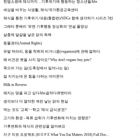
헌법소원에 채식까지…기후위기에 행동하는 청소년들/kbs
세상을 바꾸는 식생활, 채식/국가환경교육센터
채식을 통한 기후위기 대응(통합편)/SDGs 함께 생각하기 시리즈 5탄
그레타 툰베리 '유엔 기후행동 정상회의' 연설 풀영상
살충제 달걀을 낳은 닭의 독백
동물권리(Animal Rights)
유발 하라리, 동물 착취와 비거니즘(veganism)에 관해 말하다
왜 비건은 펫을 사지 않아요? Why don't vegans buy pets?
죽으러 가는 길(도축장에서 일어나는 일)
알 지키는데 온 힘을 다하는 어미문어
Milk in Reverse
돼지는 땅을 파고 싶다/kbs걸작다큐멘터리
생각보다 더 열악한 계란 낳는 닭의 현실
먹는 것도 '교육'‥학교 '채식 급식권'은?
고기와 환경 - 육류 섭취가 기후변화에 미치는 영향은?
기후변화와 채식의 관련성을 알아봐요
지구 치유 프로젝트 (H O P E What You Eat Matters 2018) Full Doc...