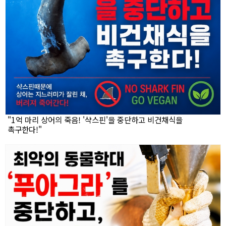
"1억 마리 상어의 죽음! '샥스핀'을 중단하고 비건채식을
촉구한다!"