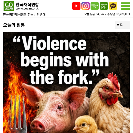
한국채식연합
www.vegan.or.kr
한국비건채식협회 한국비건연대
오늘방문 34,347 / 총방문 80,976,803
오늘의 활동
목록