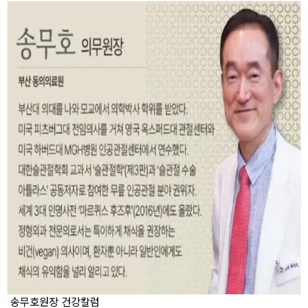
송무호원장 건강칼럼