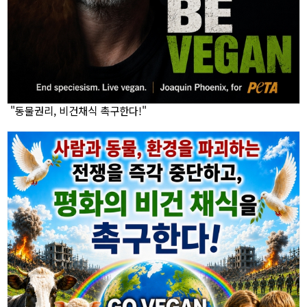
"동물권리, 비건채식 촉구한다!"