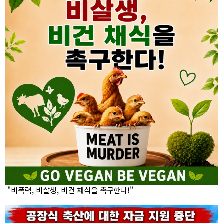
"비폭력, 비살생, 비건 채식을 촉구한다!"