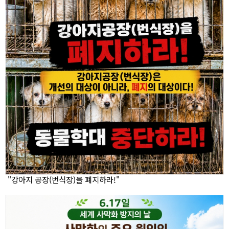
"강아지 공장(번식장)을 폐지하라!"