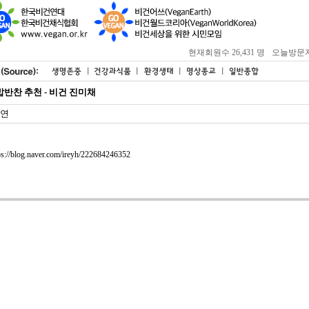
현재회원수 26,431 명
오늘방문자 : 
밥반찬 추천 - 비건 진미채
연
ps://blog.naver.com/ireyh/222684246352