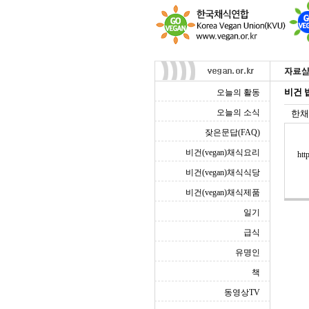
비건 
오늘의 활동
오늘의 소식
한채
잦은문답(FAQ)
비건(vegan)채식요리
htt
비건(vegan)채식식당
비건(vegan)채식제품
일기
급식
유명인
책
동영상TV