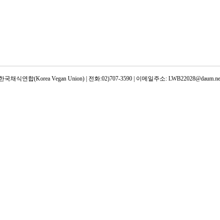
한국채식연합(Korea Vegan Union) | 전화:02)707-3590 | 이메일주소: LWB22028@daum.ne