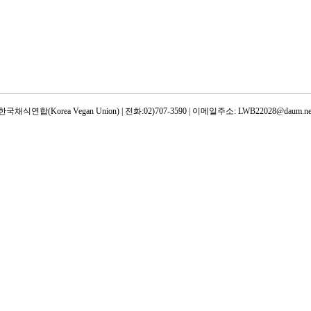
한국채식연합(Korea Vegan Union) | 전화:02)707-3590 | 이메일주소: LWB22028@daum.ne