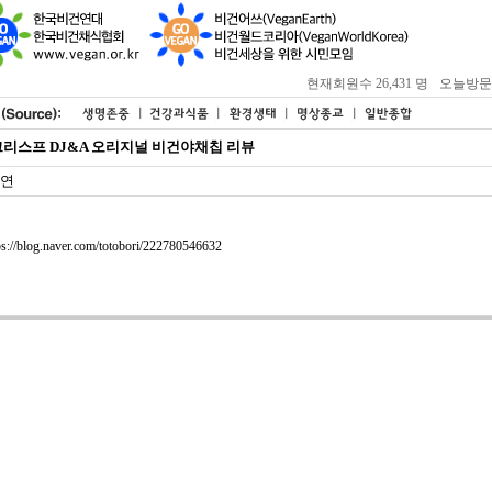
현재회원수 26,431 명
오늘방문자 :
리스프 DJ&A 오리지널 비건야채칩 리뷰
연
ps://blog.naver.com/totobori/222780546632