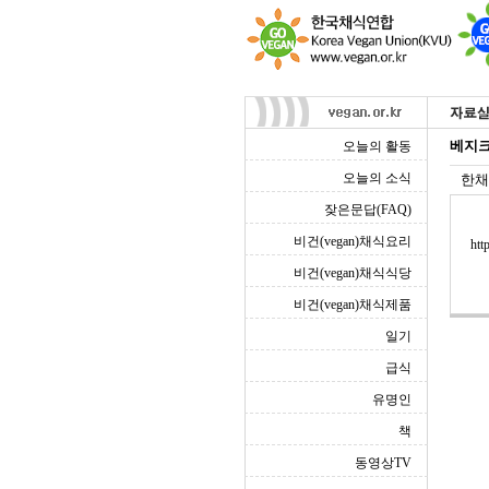
베지크
오늘의 활동
오늘의 소식
한채
잦은문답(FAQ)
비건(vegan)채식요리
htt
비건(vegan)채식식당
비건(vegan)채식제품
일기
급식
유명인
책
동영상TV