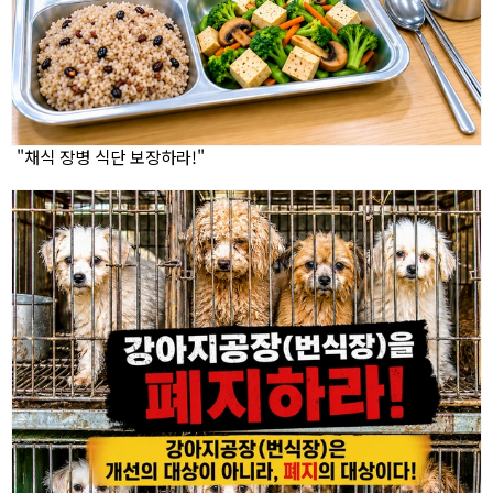
"채식 장병 식단 보장하라!"