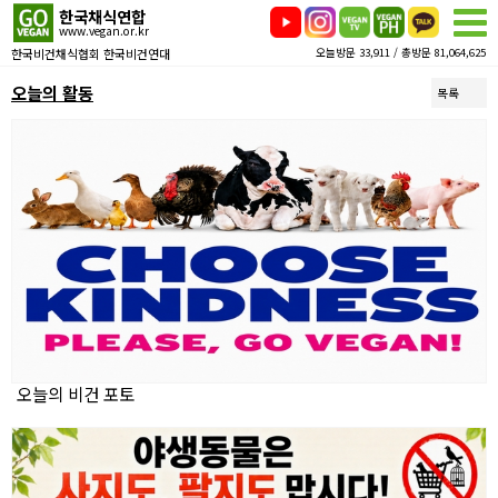
한국채식연합
www.vegan.or.kr
한국비건채식협회 한국비건연대
오늘방문 33,911 / 총방문 81,064,625
오늘의 활동
목록
오늘의 비건 포토