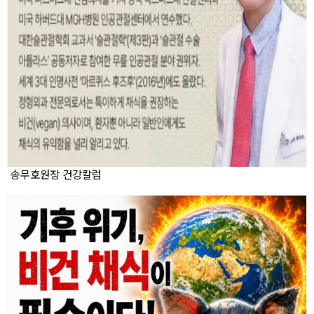
송무호원장 건강칼럼