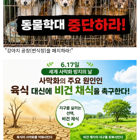
"강아지 공장(번식장)을 폐지하라!"