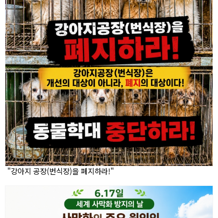
"강아지 공장(번식장)을 폐지하라!"