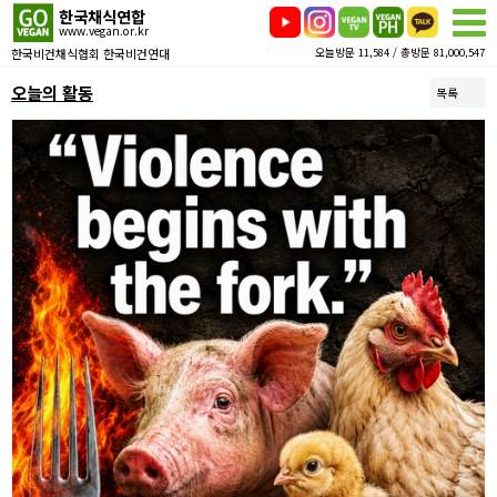
한국채식연합
www.vegan.or.kr
한국비건채식협회 한국비건연대
오늘방문 11,584 / 총방문 81,000,547
오늘의 활동
목록