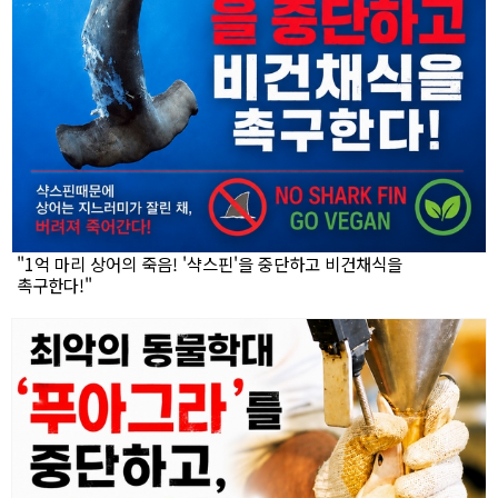
"1억 마리 상어의 죽음! '샥스핀'을 중단하고 비건채식을
촉구한다!"