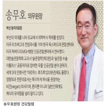
송무호원장 건강칼럼