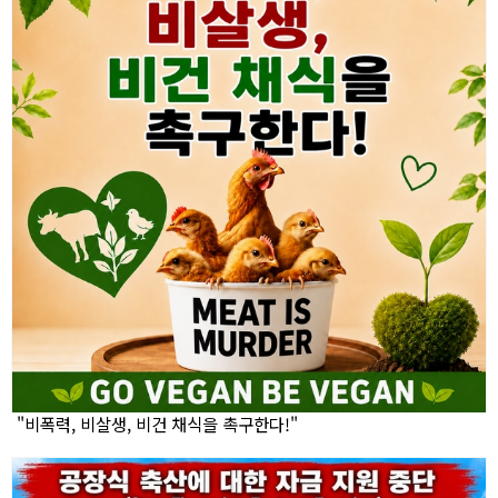
"비폭력, 비살생, 비건 채식을 촉구한다!"