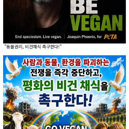
"동물권리, 비건채식 촉구한다!"