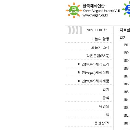
일기
오늘의 활동
191
오늘의 소식
190
잦은문답(FAQ)
189
비건(vegan)채식요리
188
비건(vegan)채식식당
187
비건(vegan)채식제품
186
일기
185
급식
184
유명인
183
책
182
동영상TV
181