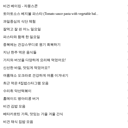
비건 베이킹 - 자몽스콘
토마토소스 베지볼 파스타 (Tomato sauce pasta with vegetable bal...
과일중심의 식단 체험
잘먹고 잘 쉰 어느 일요일
파스타와 함께 한 일요일
중복에는 건강스무디로 원기 회복하기
지난 한주 먹은 음식들
가지와 버섯을 다양하게 요리해 먹었어요!
신선한 바질, 맛있게 먹었어요!!
여름채소 오크라로 건강하게 여름 이겨내기
최근 먹은 #집밥스타그램 모음
수리취 약선떡볶이
홈메이드 병아리콩 버거
비건 김밥 모음
베타카로틴 가득, 맛있는 가을 겨울 간식
비건 채식 집밥 모음