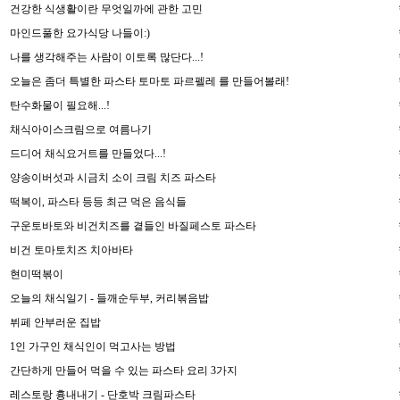
건강한 식생활이란 무엇일까에 관한 고민
마인드풀한 요가식당 나들이:)
나를 생각해주는 사람이 이토록 많단다...!
오늘은 좀더 특별한 파스타 토마토 파르펠레 를 만들어볼래!
탄수화물이 필요해...!
채식아이스크림으로 여름나기
드디어 채식요거트를 만들었다...!
양송이버섯과 시금치 소이 크림 치즈 파스타
떡복이, 파스타 등등 최근 먹은 음식들
구운토바토와 비건치즈를 곁들인 바질페스토 파스타
비건 토마토치즈 치아바타
현미떡볶이
오늘의 채식일기 - 들깨순두부, 커리볶음밥
뷔페 안부러운 집밥
1인 가구인 채식인이 먹고사는 방법
간단하게 만들어 먹을 수 있는 파스타 요리 3가지
레스토랑 흉내내기 - 단호박 크림파스타