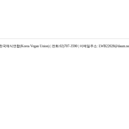
한국채식연합(Korea Vegan Union) | 전화:02)707-3590 | 이메일주소: LWB22028@daum.ne