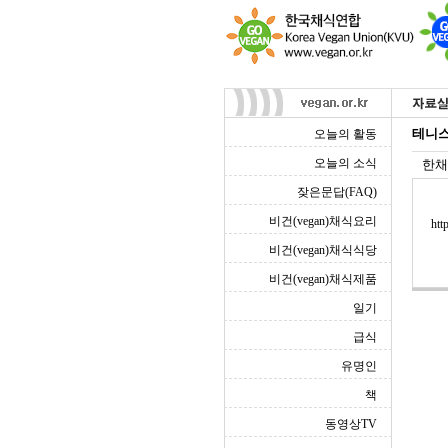
테니스
오늘의 활동
오늘의 소식
한채
잦은문답(FAQ)
비건(vegan)채식요리
htt
비건(vegan)채식식당
비건(vegan)채식제품
일기
급식
유명인
책
동영상TV