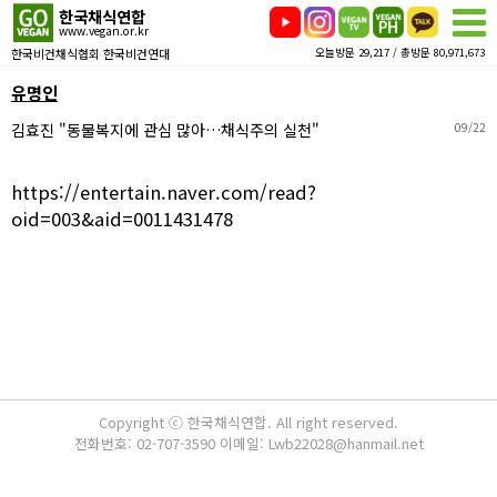
한국채식연합
www.vegan.or.kr
한국비건채식협회 한국비건연대
오늘방문 29,217 / 총방문 80,971,673
유명인
김효진 "동물복지에 관심 많아…채식주의 실천"
09/22
https://entertain.naver.com/read?
oid=003&aid=0011431478
Copyright ⓒ 한국채식연합. All right reserved.
전화번호: 02-707-3590 이메일: Lwb22028@hanmail.net