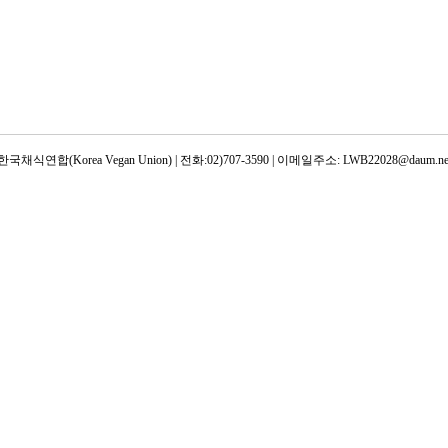
한국채식연합(Korea Vegan Union) | 전화:02)707-3590 | 이메일주소: LWB22028@daum.ne