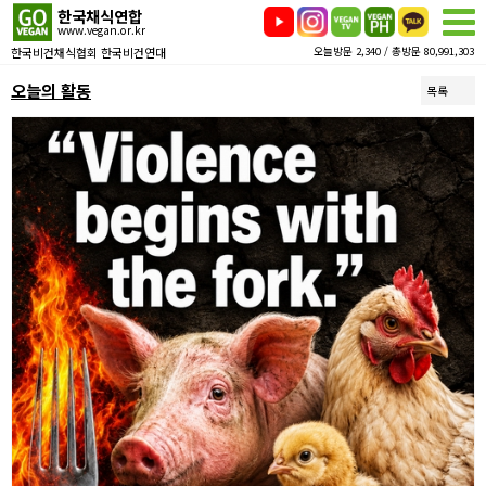
한국채식연합
www.vegan.or.kr
한국비건채식협회 한국비건연대
오늘방문 2,340 / 총방문 80,991,303
오늘의 활동
목록