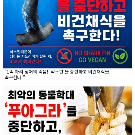
"1억 마리 상어의 죽음! '샥스핀'을 중단하고 비건채식을
촉구한다!"