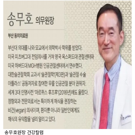
송무호원장 건강칼럼