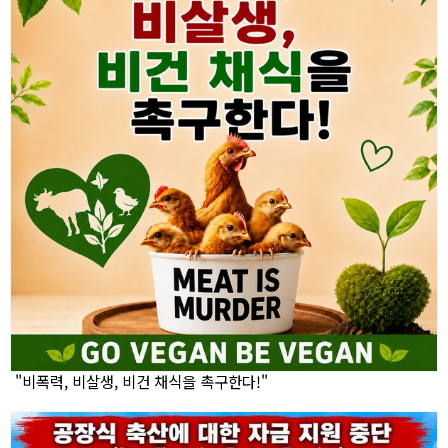
"비폭력, 비살생, 비건 채식을 촉구한다!"