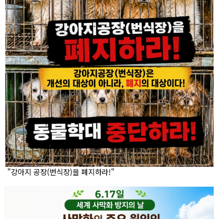
"강아지 공장(번식장)을 폐지하라!"