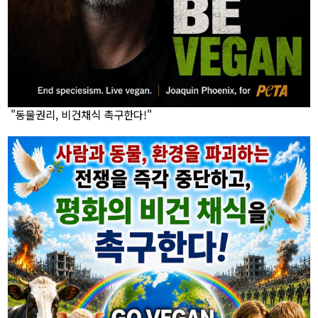
"동물권리, 비건채식 촉구한다!"