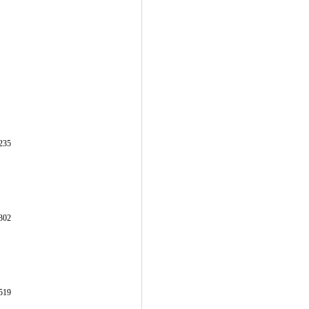
235
302
519