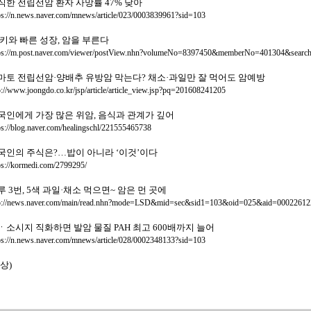
식한 전립선암 환자 사망률 47% 낮아
ps://n.news.naver.com/mnews/article/023/0003839961?sid=103
 키와 빠른 성장, 암을 부른다
ps://m.post.naver.com/viewer/postView.nhn?volumeNo=8397450&memberNo=401304&sear
마토 전립선암·양배추 유방암 막는다? 채소·과일만 잘 먹어도 암예방
p://www.joongdo.co.kr/jsp/article/article_view.jsp?pq=201608241205
국인에게 가장 많은 위암, 음식과 관계가 깊어
ps://blog.naver.com/healingschl/221555465738
국인의 주식은?…밥이 아니라 ‘이것’이다
ps://kormedi.com/2799295/
루 3번, 5색 과일·채소 먹으면~ 암은 먼 곳에
p://news.naver.com/main/read.nhn?mode=LSD&mid=sec&sid1=103&oid=025&aid=00022612
ㆍ소시지 직화하면 발암 물질 PAH 최고 600배까지 늘어
ps://n.news.naver.com/mnews/article/028/0002348133?sid=103
상)