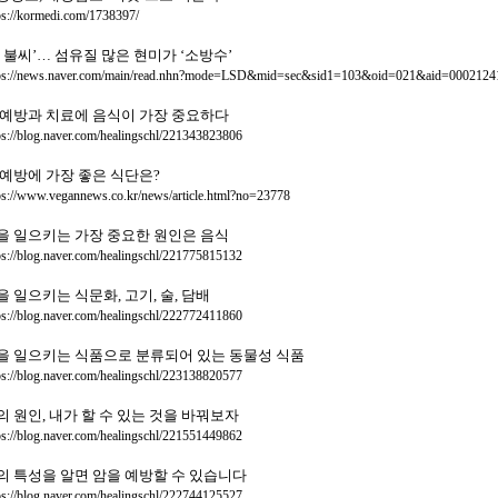
ps://kormedi.com/1738397/
癌 불씨’… 섬유질 많은 현미가 ‘소방수’
ps://news.naver.com/main/read.nhn?mode=LSD&mid=sec&sid1=103&oid=021&aid=0002124
 예방과 치료에 음식이 가장 중요하다
ps://blog.naver.com/healingschl/221343823806
 예방에 가장 좋은 식단은?
ps://www.vegannews.co.kr/news/article.html?no=23778
을 일으키는 가장 중요한 원인은 음식
ps://blog.naver.com/healingschl/221775815132
을 일으키는 식문화, 고기, 술, 담배
ps://blog.naver.com/healingschl/222772411860
을 일으키는 식품으로 분류되어 있는 동물성 식품
ps://blog.naver.com/healingschl/223138820577
의 원인, 내가 할 수 있는 것을 바꿔보자
ps://blog.naver.com/healingschl/221551449862
의 특성을 알면 암을 예방할 수 있습니다
ps://blog.naver.com/healingschl/222744125527