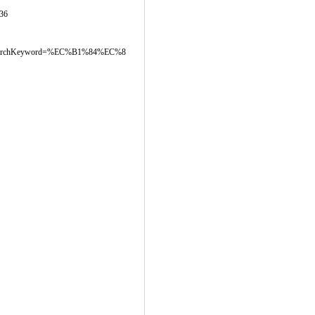
36
86&searchKeyword=%EC%B1%84%EC%8