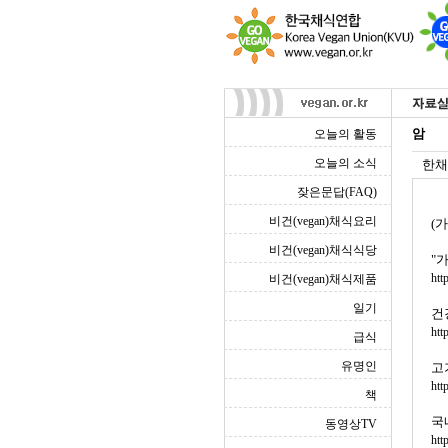
암
오늘의 활동
오늘의 소식
한채
잦은문답(FAQ)
비건(vegan)채식요리
(
비건(vegan)채식식당
"
htt
비건(vegan)채식제품
일기
건
htt
급식
유명인
고
htt
책
국
동영상TV
htt