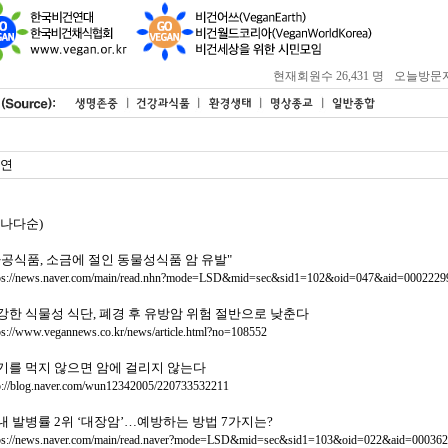
현재회원수 26,431 명
오늘방문자 : 
연
가나다순)
가공식품, 소금에 절인 동물성식품 암 유발"
ps://news.naver.com/main/read.nhn?mode=LSD&mid=sec&sid1=102&oid=047&aid=0002229
강한 식물성 식단, 폐경 후 유방암 위험 절반으로 낮춘다
ps://www.vegannews.co.kr/news/article.html?no=108552
기를 먹지 않으면 암에 걸리지 않는다
p://blog.naver.com/wun12342005/220733532211
내 발병률 2위 ‘대장암’…예방하는 방법 7가지는?
ps://news.naver.com/main/read.naver?mode=LSD&mid=sec&sid1=103&oid=022&aid=00036