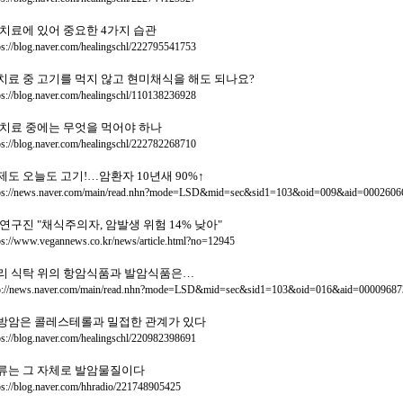
 치료에 있어 중요한 4가지 습관
ps://blog.naver.com/healingschl/222795541753
치료 중 고기를 먹지 않고 현미채식을 해도 되나요?
ps://blog.naver.com/healingschl/110138236928
 치료 중에는 무엇을 먹어야 하나
ps://blog.naver.com/healingschl/222782268710
제도 오늘도 고기!…암환자 10년새 90%↑
ps://news.naver.com/main/read.nhn?mode=LSD&mid=sec&sid1=103&oid=009&aid=0002606
 연구진 "채식주의자, 암발생 위험 14% 낮아"
ps://www.vegannews.co.kr/news/article.html?no=12945
리 식탁 위의 항암식품과 발암식품은…
p://news.naver.com/main/read.nhn?mode=LSD&mid=sec&sid1=103&oid=016&aid=00009687
방암은 콜레스테롤과 밀접한 관계가 있다
ps://blog.naver.com/healingschl/220982398691
류는 그 자체로 발암물질이다
ps://blog.naver.com/hhradio/221748905425