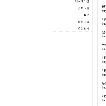
애니메이션
끊
만화그림
htt
첨부
나
회원가입
htt
후원하기
남
htt
W
htt
대
htt
대
htt
동
htt
매
htt