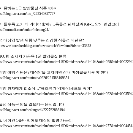
지 못하는 1군 발암물질 식품 4가지
ps://blog.naver.com/nio_/222540857727
이 들수록 고기 더 먹어야 할까?…동물성 단백질과 IGF-1, 암의 연결고리
ps://kormedi.com/author/mhsong21/
성 대장암 발생 위험 낮추는 건강한 식물성 식단은?
p://www.koreahealthlog.com/news/articleView.html?idxno=33378
HO, 햄·소시지 가공육 1군 발암물질 분류
ps://news.naver.com/main/read.nhn?mode=LSD&mid=sec&sid1=104&oid=028&aid=0002294
장암 예방 식단은? 대장암을 고치려면 장내 미생물을 바꿔야 한다
ps://blog.naver.com/minimina0226/221588109351
장암 환자에게 희소식…“해조류가 억제·암세포도 죽여”
ps://news.naver.com/main/read.nhn?mode=LSD&mid=sec&sid1=103&oid=022&aid=0003594
물성 식품은 암을 일으키는 음식입니다
ps://blog.naver.com/healingschl/222762886194
일 베이컨 1줄만 먹어도 대장암 발병 가능성↑
ps://news.naver.com/main/read.nhn?mode=LSD&mid=sec&sid1=104&oid=277&aid=0004451