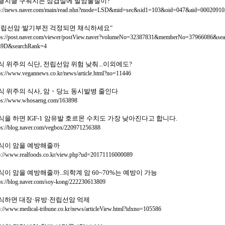
글지글 구워지는 삼겹살에 발암물질이?
p://news.naver.com/main/read.nhn?mode=LSD&mid=sec&sid1=103&oid=047&aid=00020910
전립선암·발기부전 걱정되면 채식하세요"
tps://post.naver.com/viewer/postView.naver?volumeNo=32387831&memberNo=379660
9D&searchRank=4
식 위주의 식단, 전립선암 위험 낮춰...이외에도?
ps://www.vegannews.co.kr/news/article.html?no=11446
식 위주의 식사, 암・당뇨 동시발병 줄인다
ps://www.whosaeng.com/163898
식을 하면 IGF-1 암유발 호르몬 수치도 가장 낮아진다고 합니다.
ps://blog.naver.com/vegbox/220971256388
식이 암을 예방해줄까
p://www.realfoods.co.kr/view.php?ud=20171116000089
식이 암을 예방해줄까..의학계 암 60~70%는 예방이 가능
ps://blog.naver.com/soy-kong/222230613809
식하면 대장·유방·전립선암 억제
p://www.medical-tribune.co.kr/news/articleView.html?idxno=105586