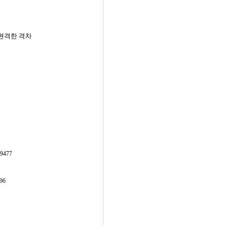
 현격한 격차
19477
96