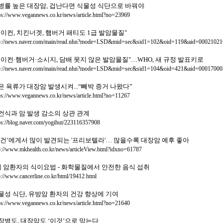
병률 높은 대장암, 겁난다면 식물성 식단으로 바꿔야
ps://www.vegannews.co.kr/news/article.html?no=23969
베이컨, 치킨너겟, 햄버거 패티도 1급 발암물질"
p://news.naver.com/main/read.nhn?mode=LSD&mid=sec&sid1=102&oid=119&aid=00021021
베이컨·햄버거·소시지, 담배 못지 않은 발암물질"…WHO, 새 규정 발표키로
p://news.naver.com/main/read.nhn?mode=LSD&mid=sec&sid1=104&oid=421&aid=00017000
은 육류가 대장암 발생시켜...“빼박 증거 나왔다”
ps://www.vegannews.co.kr/news/article.html?no=11267
건식과 암 발생 감소의 상관 관계
ps://blog.naver.com/yogihut/223116357908
비건’에게서 많이 발견되는 '프리보텔라'… 많을수록 대장암 예후 좋아
p://www.mkhealth.co.kr/news/articleView.html?idxno=61787
기 암환자의 식이요법 - 화학물질에서 안전한 음식 섭취
p://www.cancerline.co.kr/html/19412.html
물성 식단, 유방암 환자의 건강 향상에 기여
ps://www.vegannews.co.kr/news/article.html?no=21640
장병도, 대장암도 ‘이것’으로 막는다