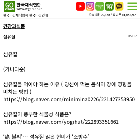
한국채식연합
www.vegan.or.kr
한국비건채식협회 한국비건연대
오늘방문 22,850 / 총방문 81,053,564
건강과식품
섬유질
05/12
섬유질
(가나다순)
섬유질을 먹어야 하는 이유 ( 당신이 먹는 음식이 장에 영향을
미치는 방법 )
https://blog.naver.com/minimina0226/221427353950
섬유질이 풍부한 식물성 식품은?
https://blog.naver.com/yogihut/222893351661
‘癌 불씨’… 섬유질 많은 현미가 ‘소방수’