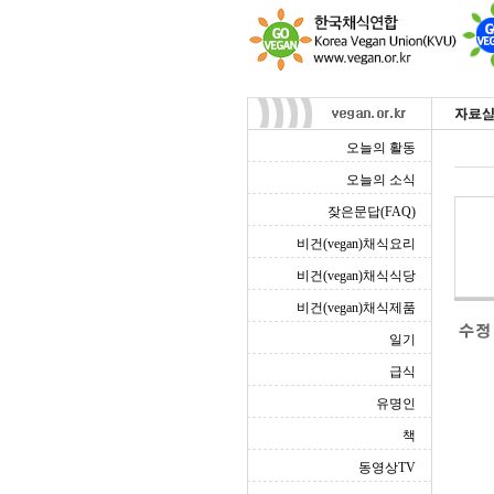
오늘의 활동
오늘의 소식
잦은문답(FAQ)
비건(vegan)채식요리
비건(vegan)채식식당
비건(vegan)채식제품
일기
급식
유명인
책
동영상TV