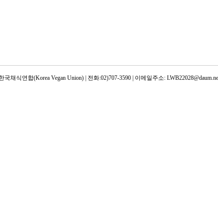
한국채식연합(Korea Vegan Union) | 전화:02)707-3590 | 이메일주소: LWB22028@daum.ne