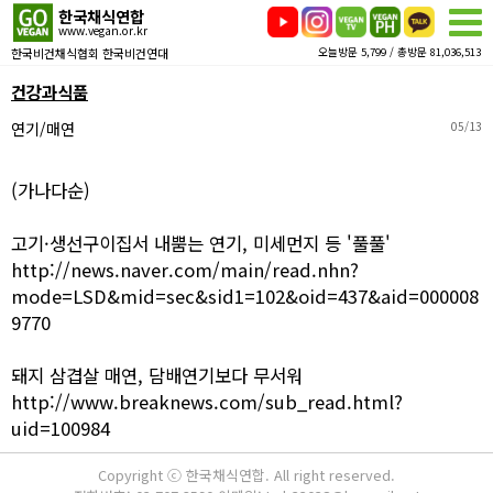
한국채식연합
www.vegan.or.kr
한국비건채식협회 한국비건연대
오늘방문 5,799 / 총방문 81,036,513
건강과식품
연기/매연
05/13
(가나다순)
고기·생선구이집서 내뿜는 연기, 미세먼지 등 '풀풀'
http://news.naver.com/main/read.nhn?
mode=LSD&mid=sec&sid1=102&oid=437&aid=000008
9770
돼지 삼겹살 매연, 담배연기보다 무서워
http://www.breaknews.com/sub_read.html?
uid=100984
Copyright ⓒ 한국채식연합. All right reserved.