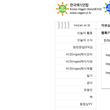
평화가 
오늘의 활동
오늘의 소식
한채
잦은문답(FAQ)
비건(vegan)채식요리
htt
비건(vegan)채식식당
htt
비건(vegan)채식제품
htt
일기
급식
유명인
책
동영상TV