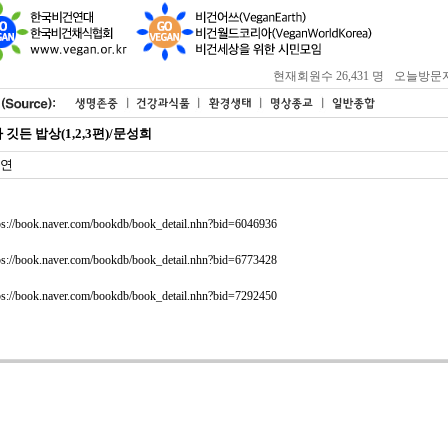
현재회원수 26,431 명
오늘방문자 : 
깃든 밥상(1,2,3편)/문성희
연
ps://book.naver.com/bookdb/book_detail.nhn?bid=6046936
ps://book.naver.com/bookdb/book_detail.nhn?bid=6773428
ps://book.naver.com/bookdb/book_detail.nhn?bid=7292450