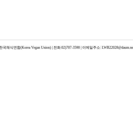
한국채식연합(Korea Vegan Union) | 전화:02)707-3590 | 이메일주소: LWB22028@daum.ne