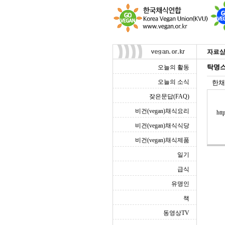
탁명스
오늘의 활동
오늘의 소식
한채
잦은문답(FAQ)
비건(vegan)채식요리
htt
비건(vegan)채식식당
비건(vegan)채식제품
일기
급식
유명인
책
동영상TV