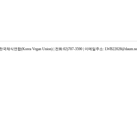
한국채식연합(Korea Vegan Union) | 전화:02)707-3590 | 이메일주소: LWB22028@daum.ne