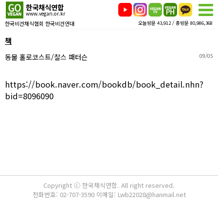
한국채식연합
www.vegan.or.kr
한국비건채식협회 한국비건연대
오늘방문 43,912 / 총방문 80,986,368
책
동물 홀로코스트/찰스 패터슨
09/05
https://book.naver.com/bookdb/book_detail.nhn?
bid=8096090
Copyright ⓒ 한국채식연합. All right reserved.
전화번호: 02-707-3590 이메일: Lwb22028@hanmail.net