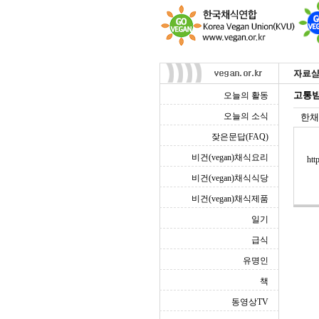
고통받
오늘의 활동
오늘의 소식
한채
잦은문답(FAQ)
비건(vegan)채식요리
htt
비건(vegan)채식식당
비건(vegan)채식제품
일기
급식
유명인
책
동영상TV