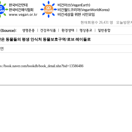
현재회원수 26,431 명
오늘방문자 : 
은 동물들의 평생 안식처 동물보호구역/로브 레이들로
연
ps://book.naver.com/bookdb/book_detail.nhn?bid=13586486