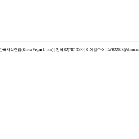
한국채식연합(Korea Vegan Union) | 전화:02)707-3590 | 이메일주소: LWB22028@daum.ne