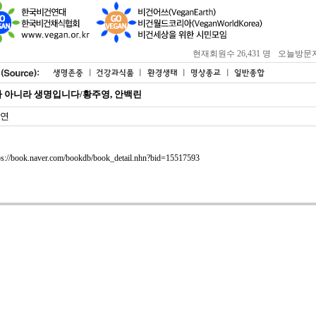
현재회원수 26,431 명
오늘방문자 : 
 아니라 생명입니다/황주영, 안백린
연
ps://book.naver.com/bookdb/book_detail.nhn?bid=15517593