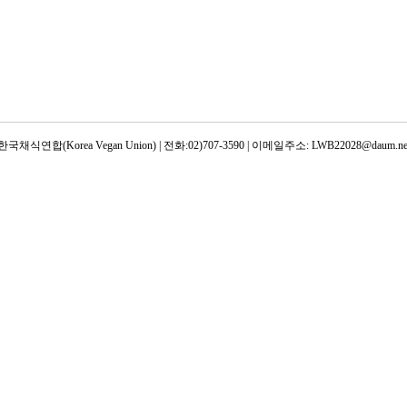
한국채식연합(Korea Vegan Union) | 전화:02)707-3590 | 이메일주소: LWB22028@daum.ne