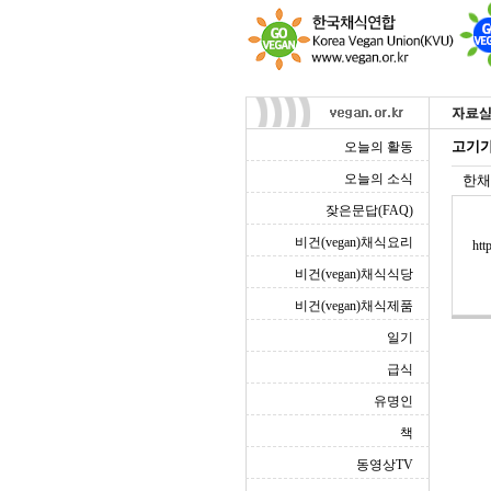
고기가
오늘의 활동
오늘의 소식
한채
잦은문답(FAQ)
비건(vegan)채식요리
htt
비건(vegan)채식식당
비건(vegan)채식제품
일기
급식
유명인
책
동영상TV