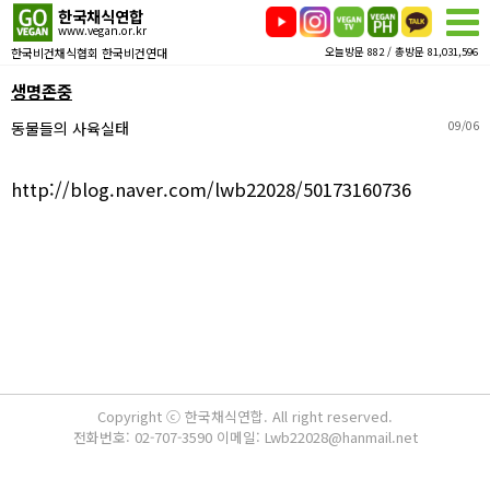
한국채식연합
www.vegan.or.kr
한국비건채식협회 한국비건연대
오늘방문 882 / 총방문 81,031,596
생명존중
동물들의 사육실태
09/06
http://blog.naver.com/lwb22028/50173160736
Copyright ⓒ 한국채식연합. All right reserved.
전화번호: 02-707-3590 이메일: Lwb22028@hanmail.net