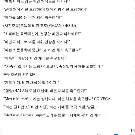
"여름 더위 건강은 비건 채식으로 지키자!"
"군대 채식 식단 보장하라! 채식 장병 식단 보장하라!"
"바다를 살리는 비건 채식 촉구한다!"
(사진모음)오늘의 비건 포토(VEGAN PHOTO)
"초복에는 육류대신에, 건강한 비건 채식하세요!"
"비건 채식으로 여름 더위 건강을 지키자!"
"파란색 동물학대 중단하고, 비건 채식 촉구한다!"
"비폭력, 비살생, 비건 채식을 촉구한다!"
"‘가축의 길어지는 그림자’ 보고서, 축산업의 폐해를 고발한다!"
송무호원장 건강칼럼
"기후 위기, 비건 채식이 필수이다!"
"'할랄'(HALAL) 도살 대신에, 비건 채식을 촉구한다!"
"Meat is Murder! 고기는 살해이다! 비건 채식을 촉구한다! GO VEGA...
"'비건 친화업소', '비건 식당', '비건 카페'를 적극 개발, 발굴, ...
"Meat is an Animal's Corpse! 고기는 동물의 시체이다! 비건 채식...
[1