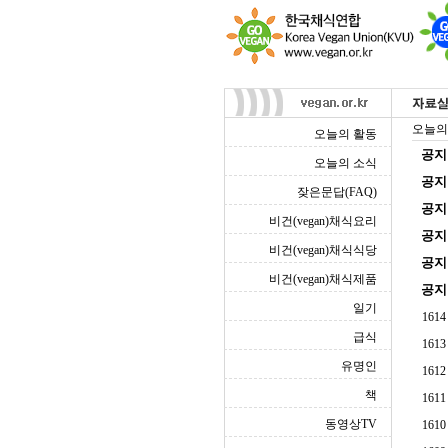
오늘의
오늘의 활동
공지
오늘의 소식
공지
잦은문답(FAQ)
공지
비건(vegan)채식요리
공지
비건(vegan)채식식당
공지
비건(vegan)채식제품
공지
일기
1614
급식
1613
유명인
1612
책
1611
동영상TV
1610