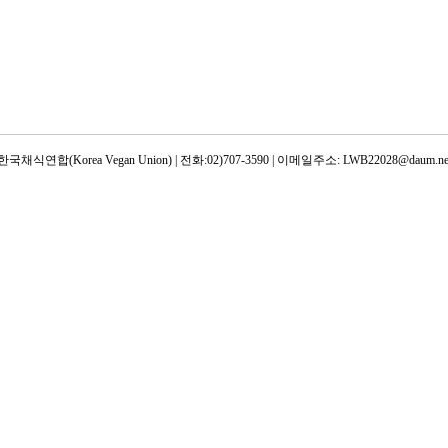
한국채식연합(Korea Vegan Union) | 전화:02)707-3590 | 이메일주소: LWB22028@daum.ne