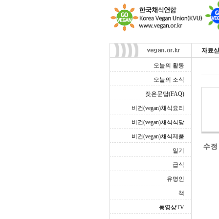
오늘의 활동
오늘의 소식
잦은문답(FAQ)
비건(vegan)채식요리
비건(vegan)채식식당
비건(vegan)채식제품
일기
급식
유명인
책
동영상TV