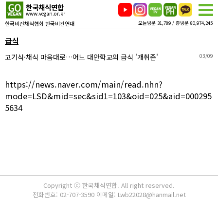
한국채식연합
www.vegan.or.kr
한국비건채식협회 한국비건연대
오늘방문 31,789 / 총방문 80,974,245
급식
고기식·채식 마음대로…어느 대안학교의 급식 '개취존'
03/09
https://news.naver.com/main/read.nhn?
mode=LSD&mid=sec&sid1=103&oid=025&aid=000295
5634
Copyright ⓒ 한국채식연합. All right reserved.
전화번호: 02-707-3590 이메일: Lwb22028@hanmail.net