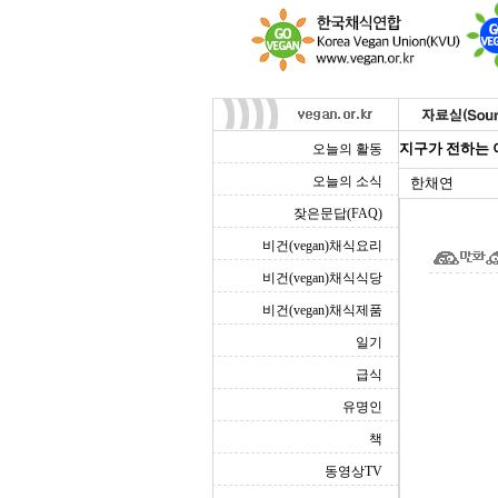
지구가 전하는 
오늘의 활동
오늘의 소식
한채연
잦은문답(FAQ)
비건(vegan)채식요리
비건(vegan)채식식당
비건(vegan)채식제품
일기
급식
유명인
책
동영상TV