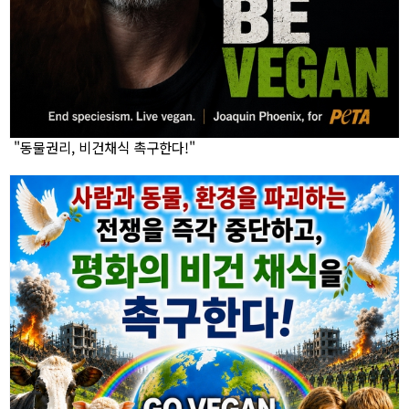
"동물권리, 비건채식 촉구한다!"