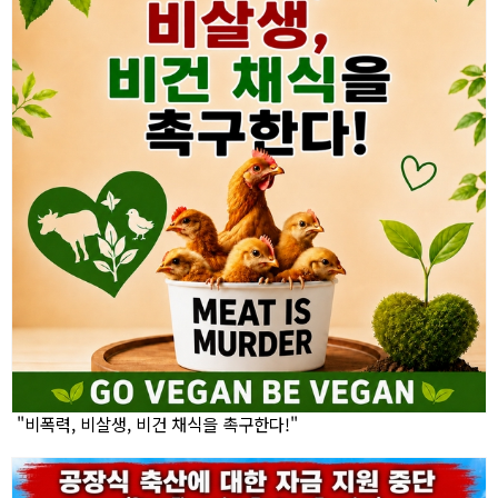
"비폭력, 비살생, 비건 채식을 촉구한다!"