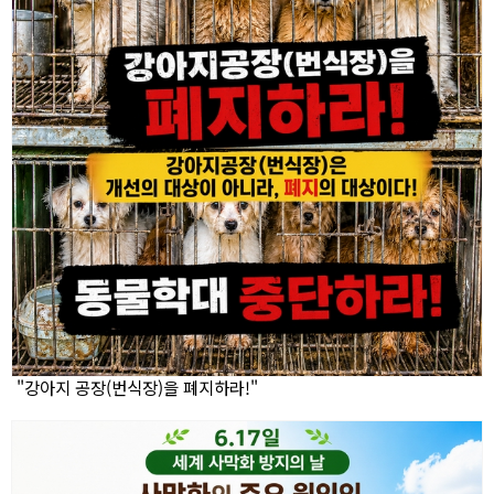
"강아지 공장(번식장)을 폐지하라!"