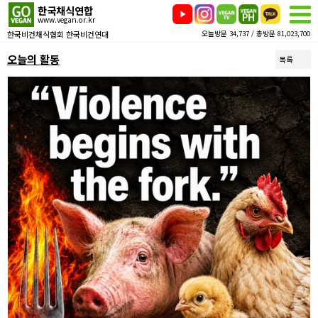
한국채식연합
www.vegan.or.kr
한국비건채식협회 한국비건연대
오늘방문 34,737 / 총방문 81,023,700
오늘의 활동
목록