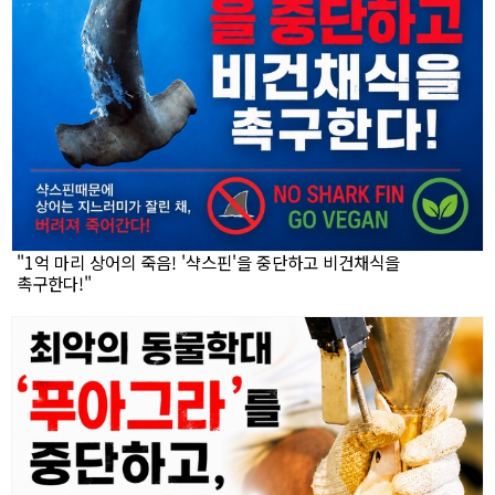
"1억 마리 상어의 죽음! '샥스핀'을 중단하고 비건채식을
촉구한다!"