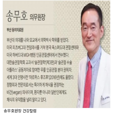
송무호원장 건강칼럼