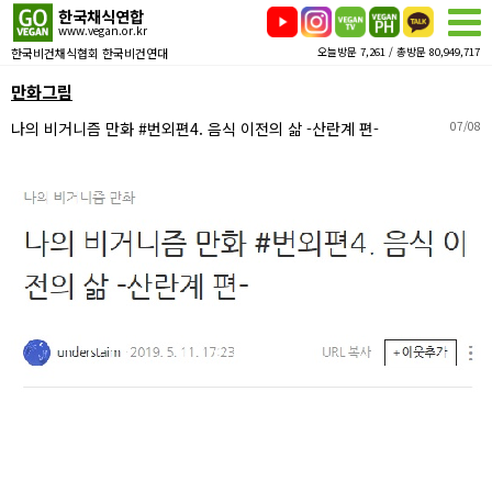
한국채식연합
www.vegan.or.kr
한국비건채식협회 한국비건연대
오늘방문 7,261 / 총방문 80,949,717
만화그림
나의 비거니즘 만화 #번외편4. 음식 이전의 삶 -산란계 편-
07/08