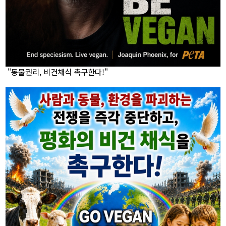
"동물권리, 비건채식 촉구한다!"