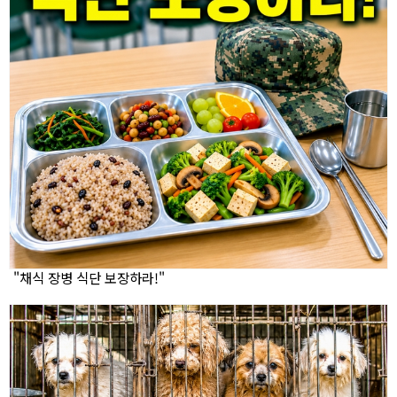
"채식 장병 식단 보장하라!"