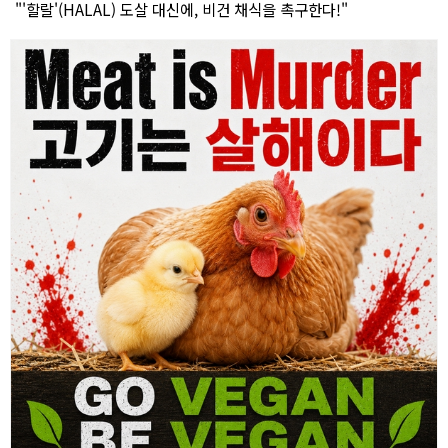
"'할랄'(HALAL) 도살 대신에, 비건 채식을 촉구한다!"