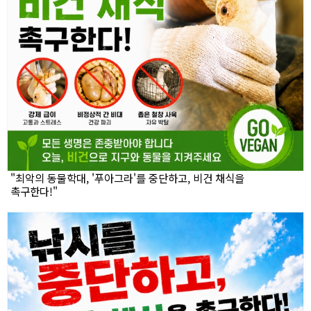
"최악의 동물학대, '푸아그라'를 중단하고, 비건 채식을
촉구한다!"