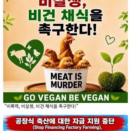
"비폭력, 비살생, 비건 채식을 촉구한다!"