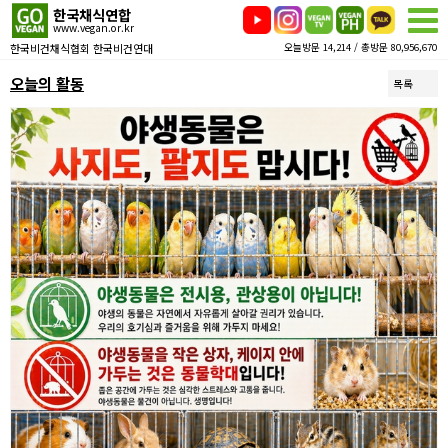
한국채식연합
www.vegan.or.kr
한국비건채식협회 한국비건연대
오늘방문 14,214 / 총방문 80,956,670
오늘의 활동
목록