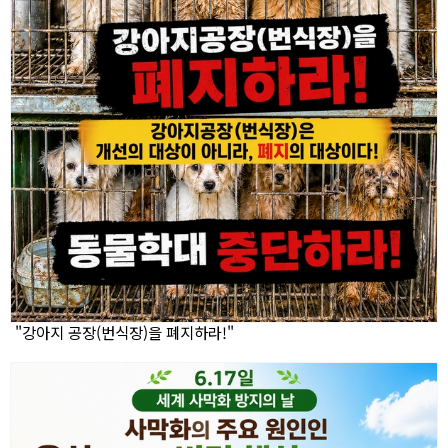
"강아지 공장(번식장)을 폐지하라!"