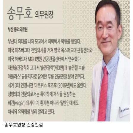
송무호원장 건강칼럼