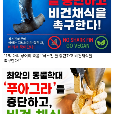
"1억 마리 상어의 죽음! '샥스핀'을 중단하고 비건채식을
촉구한다!"